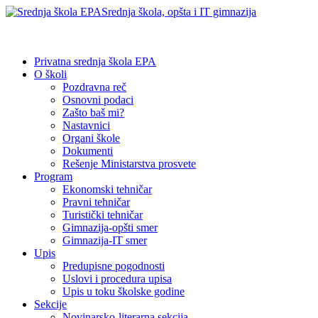
Srednja škola, opšta i IT gimnazija
Privatna srednja škola EPA
O školi
Pozdravna reč
Osnovni podaci
Zašto baš mi?
Nastavnici
Organi škole
Dokumenti
Rešenje Ministarstva prosvete
Program
Ekonomski tehničar
Pravni tehničar
Turistički tehničar
Gimnazija-opšti smer
Gimnazija-IT smer
Upis
Predupisne pogodnosti
Uslovi i procedura upisa
Upis u toku školske godine
Sekcije
Novinarsko-literarna sekcija