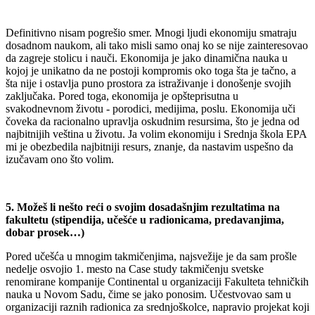
Definitivno nisam pogrešio smer. Mnogi ljudi ekonomiju smatraju
dosadnom naukom, ali tako misli samo onaj ko se nije zainteresovao
da zagreje stolicu i nauči. Ekonomija je jako dinamična nauka u
kojoj je unikatno da ne postoji kompromis oko toga šta je tačno, a
šta nije i ostavlja puno prostora za istraživanje i donošenje svojih
zaključaka. Pored toga, ekonomija je opšteprisutna u
svakodnevnom životu - porodici, medijima, poslu. Ekonomija uči
čoveka da racionalno upravlja oskudnim resursima, što je jedna od
najbitnijih veština u životu. Ja volim ekonomiju i Srednja škola EPA
mi je obezbedila najbitniji resurs, znanje, da nastavim uspešno da
izučavam ono što volim.
5. Možeš li nešto reći o svojim dosadašnjim rezultatima na
fakultetu (stipendija, učešće u radionicama,
predavanjima,
dobar prosek…)
Pored učešća u mnogim takmičenjima, najsvežije je da sam prošle
nedelje osvojio 1. mesto na Case study takmičenju svetske
renomirane kompanije Continental u organizaciji Fakulteta tehničkih
nauka u Novom Sadu, čime se jako ponosim. Učestvovao sam u
organizaciji raznih radionica za srednjoškolce, napravio projekat koji