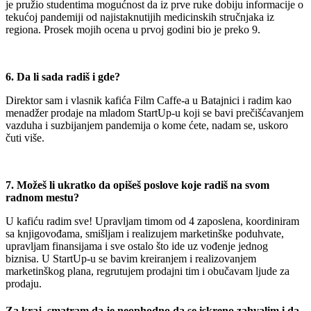
je pružio studentima mogućnost da iz prve ruke dobiju informacije o
tekućoj pandemiji od najistaknutijih medicinskih stručnjaka iz
regiona. Prosek mojih ocena u prvoj godini bio je preko 9.
6. Da li sada radiš i gde?
Direktor sam i vlasnik kafića Film Caffe-a u Batajnici i radim kao
menadžer prodaje na mladom StartUp-u koji se bavi prečišćavanjem
vazduha i suzbijanjem pandemija o kome ćete, nadam se, uskoro
čuti više.
7. Možeš li ukratko da opišeš poslove koje radiš na svom
radnom mestu?
U kafiću radim sve! Upravljam timom od 4 zaposlena, koordiniram
sa knjigovođama, smišljam i realizujem marketinške poduhvate,
upravljam finansijama i sve ostalo što ide uz vođenje jednog
biznisa. U StartUp-u se bavim kreiranjem i realizovanjem
marketinškog plana, regrutujem prodajni tim i obučavam ljude za
prodaju.
Za kraj, smatram da je neophodno da se iskreno zahvalim i da