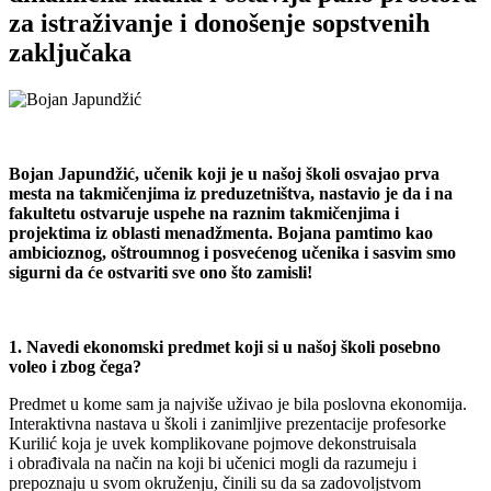
za istraživanje i donošenje sopstvenih
zaključaka
Bojan Japundžić, učenik koji je u našoj školi osvajao prva
mesta na takmičenjima iz preduzetništva, nastavio je da
i na
fakultetu
ostvaruje uspehe na raznim takmičenjima i
projektima iz oblasti menadžmenta. Bojana pamtimo kao
ambicioznog, oštroumnog i posvećenog učenika i sasvim smo
sigurni da će ostvariti sve ono što zamisli!
1. Navedi ekonomski predmet koji si u našoj školi posebno
voleo i zbog čega?
Predmet u kome sam ja najviše uživao je bila poslovna ekonomija.
Interaktivna nastava u školi i zanimljive prezentacije profesorke
Kurilić koja je uvek komplikovane pojmove dekonstruisala
i obrađivala na način na koji bi učenici mogli da razumeju i
prepoznaju u svom okruženju, činili su da sa zadovoljstvom