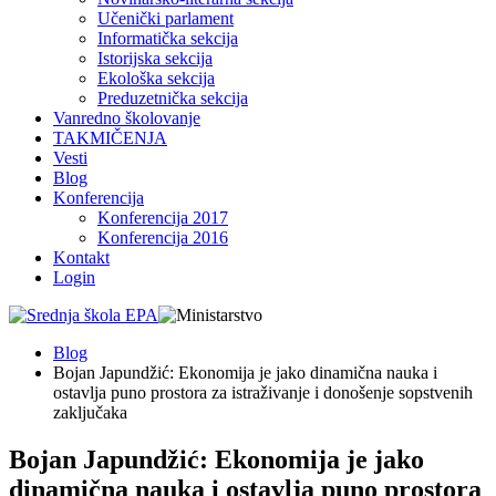
Učenički parlament
Informatička sekcija
Istorijska sekcija
Ekološka sekcija
Preduzetnička sekcija
Vanredno školovanje
TAKMIČENJA
Vesti
Blog
Konferencija
Konferencija 2017
Konferencija 2016
Kontakt
Login
Blog
Bojan Japundžić: Ekonomija je jako dinamična nauka i
ostavlja puno prostora za istraživanje i donošenje sopstvenih
zaključaka
Bojan Japundžić: Ekonomija je jako
dinamična nauka i ostavlja puno prostora