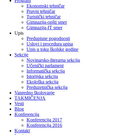
Program
Ekonomski tehničar
Pravni tehničar
Turistički tehničar
Gimnazija-opšti smer
Gimnazija-IT smer
Upis
Predupisne pogodnosti
Uslovi i procedura upisa
Upis u toku školske godine
Sekcije
Novinarsko-literarna sekcija
Učenički parlament
Informatička sekcija
Istorijska sekcija
Ekološka sekcija
Preduzetnička sekcija
Vanredno školovanje
TAKMIČENJA
Vesti
Blog
Konferencija
Konferencija 2017
Konferencija 2016
Kontakt