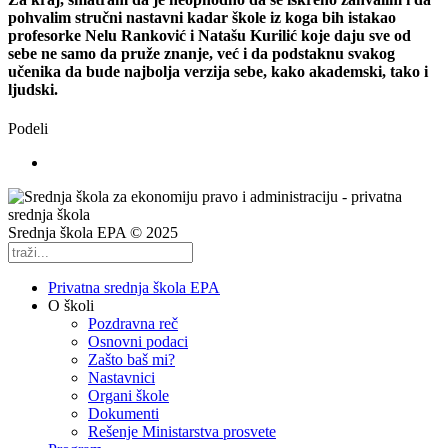
pohvalim stručni nastavni kadar škole iz koga bih istakao
profesorke Nelu Ranković i Natašu Kurilić koje daju sve od
sebe ne samo da pruže znanje, već i da podstaknu svakog
učenika da bude najbolja verzija sebe, kako akademski, tako i
ljudski.
Podeli
Srednja škola EPA © 2025
Privatna srednja škola EPA
O školi
Pozdravna reč
Osnovni podaci
Zašto baš mi?
Nastavnici
Organi škole
Dokumenti
Rešenje Ministarstva prosvete