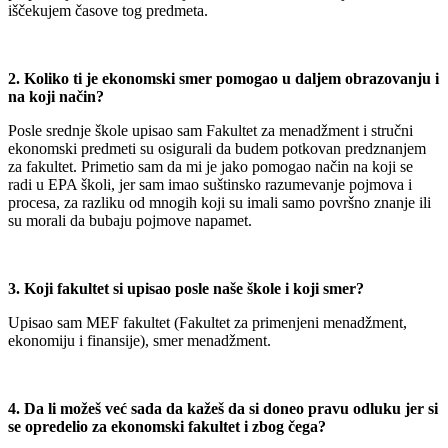
iščekujem časove tog predmeta.
2. Koliko ti je ekonomski smer pomogao u daljem obrazovanju i
na koji način?
Posle srednje škole upisao sam Fakultet za menadžment i stručni
ekonomski predmeti su osigurali da budem potkovan predznanjem
za fakultet. Primetio sam da mi je jako pomogao način na koji se
radi u EPA školi, jer sam imao suštinsko razumevanje pojmova i
procesa, za razliku od mnogih koji su imali samo površno znanje ili
su morali da bubaju pojmove napamet.
3. Koji fakultet si upisao posle naše škole i koji smer?
Upisao sam MEF fakultet (Fakultet za primenjeni menadžment,
ekonomiju i finansije), smer menadžment.
4. Da li možeš već sada da kažeš da si doneo pravu odluku jer si
se opredelio za ekonomski fakultet i zbog čega?