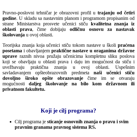
Pravno-poslovni tehničar je obrazovni profil u
trajanju od četiri
godine
. U skladu sa nastavnim planom i programom propisanim od
strane Ministarstva prosvete učenici stiču
kvalitetna znanja iz
oblasti prava
, čime dobijaju
odličnu osnovu za nastavak
školovanja
u ovoj oblasti.
Teorijska znanja koja učenici stiču tokom nastave u školi
praćena
posetama
i obavljanjem
praktične nastave u oraganima državne
uprave
raznih nivoa pružaju učenicima kompletnu sliku poslova
koji se obavljaju u oblasti prava i daju im mogućnost da stiču i
uvežbavaju praktična znanja u ovoj oblasti. Uspešnim
savladavanjem opšteobrazovnih predmeta
naši učenici stiču
dovoljno široko opšte obrazovanje
čime im se otvaraju
mogućnosti
daljeg školovanje na bilo kom državnom ili
privatnom fakultetu.
Koji je cilj programa?
Cilj programa je
sticanje osnovnih znanja o pravu i svim
pravnim granama pravnog sistema RS.