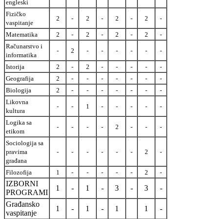
engleski
Fizičko
2
-
2
-
2
-
2
-
vaspitanje
Matematika
2
-
2
-
2
-
2
-
Računarstvo i
-
2
-
-
-
-
-
-
informatika
Istorija
2
-
2
-
-
-
-
-
Geografija
2
-
-
-
-
-
-
-
Biologija
2
-
-
-
-
-
-
-
Likovna
-
-
1
-
-
-
-
-
kultura
Logika sa
-
-
-
-
2
-
-
-
etikom
Sociologija sa
pravima
-
-
-
-
-
-
2
-
građana
Filozofija
1
-
-
-
-
-
2
-
IZBORNI
1
-
1
-
3
-
3
-
PROGRAMI
Građansko
1
-
1
-
1
1
-
vaspitanje