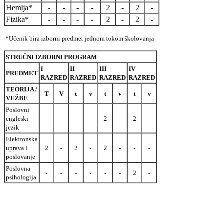
Hemija*
-
-
-
-
2
-
2
-
Fizika*
-
-
-
-
2
-
2
-
*Učenik bira izborni predmet jednom tokom školovanja
STRUČNI IZBORNI PROGRAM
I
II
III
IV
PREDMET
RAZRED
RAZRED
RAZRED
RAZRED
TEORIJA /
T
V
t
v
t
v
t
v
VEŽBE
Poslovni
engleski
-
-
-
-
2
-
2
-
jezik
Elektronska
uprava i
2
-
2
-
2
-
-
-
poslovanje
Poslovna
-
-
-
-
-
-
2
-
psihologija