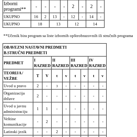
Izborni
-
-
-
-
2
-
2
-
programi**
UKUPNO
16
2
13
-
12
-
14
-
UKUPNO
18
13
12
14
**Učenik bira program sa liste izbornih opšteobrazovnih ili stručnih programa
OBAVEZNI NASTAVNI PREDMETI
B.STRUČNI PREDMETI
I
II
III
IV
PREDMET
RAZRED
RAZRED
RAZRED
RAZRED
TEORIJA /
T
V
t
v
t
v
t
v
VEŽBE
Uvod u pravo
2
-
-
-
-
-
-
3
Organizacija
2
-
-
-
-
-
-
-
države
Uvod u javnu
1
1
-
-
-
-
-
-
administraciju
Veštine
-
2
-
-
-
-
-
-
komunikacije
Latinski jezik
-
-
2
-
-
-
-
-