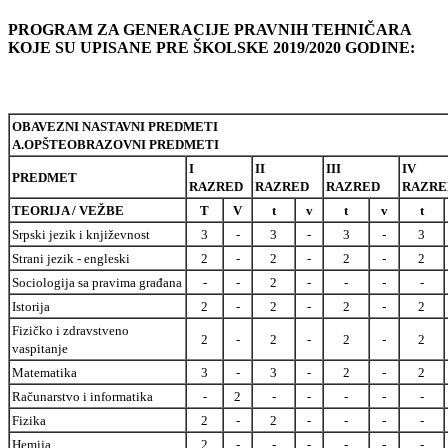
PROGRAM ZA GENERACIJE PRAVNIH TEHNIČARA
KOJE SU UPISANE PRE ŠKOLSKE 2019/2020 GODINE:
OBAVEZNI NASTAVNI PREDMETI
A.OPŠTEOBRAZOVNI PREDMETI
I
II
III
IV
PREDMET
RAZRED
RAZRED
RAZRED
RAZRE
TEORIJA / VEŽBE
T
V
t
v
t
v
t
Srpski jezik i književnost
3
-
3
-
3
-
3
Strani jezik - engleski
2
-
2
-
2
-
2
Sociologija sa pravima građana
-
-
2
-
-
-
-
Istorija
2
-
2
-
2
-
2
Fizičko i zdravstveno
2
-
2
-
2
-
2
vaspitanje
Matematika
3
-
3
-
2
-
2
Računarstvo i informatika
-
2
-
-
-
-
-
Fizika
2
-
2
-
-
-
-
Hemija
2
-
-
-
-
-
-