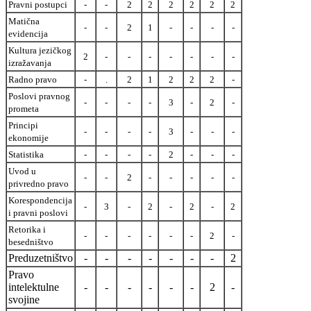
Pravni postupci
-
-
2
2
2
2
2
2
Matična
-
-
2
1
-
-
-
-
evidencija
Kultura jezičkog
2
-
-
-
-
-
-
-
izražavanja
Radno pravo
-
.
2
1
2
2
2
-
Poslovi pravnog
-
-
-
-
3
-
2
-
prometa
Principi
-
-
-
-
3
-
-
-
ekonomije
Statistika
-
-
-
-
2
-
-
-
Uvod u
-
-
2
-
-
-
-
-
privredno pravo
Korespondencija
-
3
-
2
-
2
-
2
i pravni poslovi
Retorika i
-
-
-
-
-
-
2
-
besedništvo
Preduzetništvo
-
-
-
-
-
-
-
2
Pravo
intelektulne
-
-
-
-
-
-
2
-
svojine