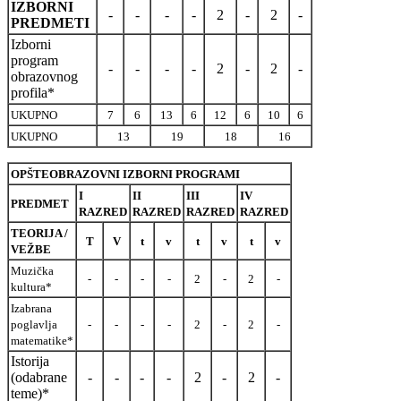
IZBORNI
-
-
-
-
2
-
2
-
PREDMETI
Izborni
program
-
-
-
-
2
-
2
-
obrazovnog
profila*
UKUPNO
7
6
13
6
12
6
10
6
UKUPNO
13
19
18
16
OPŠTEOBRAZOVNI IZBORNI PROGRAMI
I
II
III
IV
PREDMET
RAZRED
RAZRED
RAZRED
RAZRED
TEORIJA /
T
V
t
v
t
v
t
v
VEŽBE
Muzička
-
-
-
-
2
-
2
-
kultura*
Izabrana
poglavlja
-
-
-
-
2
-
2
-
matematike*
Istorija
(odabrane
-
-
-
-
2
-
2
-
teme)*