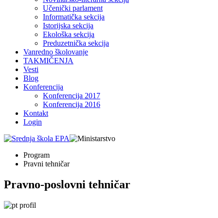
Učenički parlament
Informatička sekcija
Istorijska sekcija
Ekološka sekcija
Preduzetnička sekcija
Vanredno školovanje
TAKMIČENJA
Vesti
Blog
Konferencija
Konferencija 2017
Konferencija 2016
Kontakt
Login
Program
Pravni tehničar
Pravno-poslovni tehničar