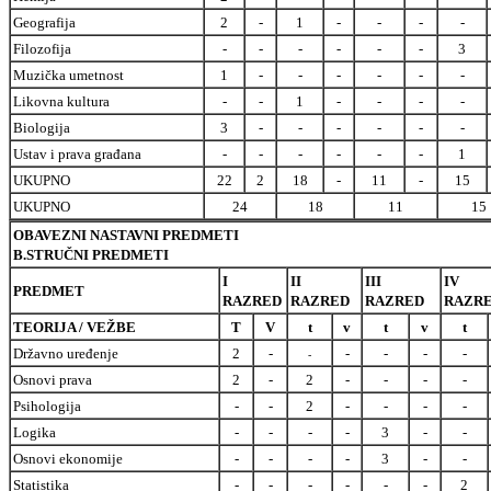
Geografija
2
-
1
-
-
-
-
Filozofija
-
-
-
-
-
-
3
Muzička umetnost
1
-
-
-
-
-
-
Likovna kultura
-
-
1
-
-
-
-
Biologija
3
-
-
-
-
-
-
Ustav i prava građana
-
-
-
-
-
-
1
UKUPNO
22
2
18
-
11
-
15
UKUPNO
24
18
11
15
OBAVEZNI NASTAVNI PREDMETI
B.STRUČNI PREDMETI
I
II
III
IV
PREDMET
RAZRED
RAZRED
RAZRED
RAZR
TEORIJA / VEŽBE
T
V
t
v
t
v
t
Državno uređenje
2
-
-
-
-
-
-
Osnovi prava
2
-
2
-
-
-
-
Psihologija
-
-
2
-
-
-
-
Logika
-
-
-
-
3
-
-
Osnovi ekonomije
-
-
-
-
3
-
-
Statistika
-
-
-
-
-
-
2