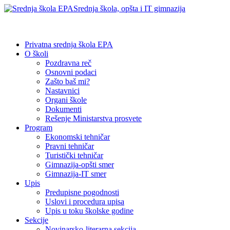
Srednja škola, opšta i IT gimnazija
Privatna srednja škola EPA
O školi
Pozdravna reč
Osnovni podaci
Zašto baš mi?
Nastavnici
Organi škole
Dokumenti
Rešenje Ministarstva prosvete
Program
Ekonomski tehničar
Pravni tehničar
Turistički tehničar
Gimnazija-opšti smer
Gimnazija-IT smer
Upis
Predupisne pogodnosti
Uslovi i procedura upisa
Upis u toku školske godine
Sekcije
Novinarsko-literarna sekcija