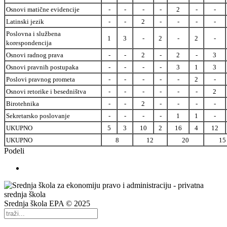
Osnovi matične evidencije
-
-
-
-
2
-
-
Latinski jezik
-
-
2
-
-
-
-
Poslovna i službena
1
3
-
2
-
2
-
korespondencija
Osnovi radnog prava
-
-
2
-
2
-
3
Osnovi pravnih postupaka
-
-
-
-
3
1
3
Poslovi pravnog prometa
-
-
-
-
-
2
-
Osnovi retorike i besedništva
-
-
-
-
-
-
2
Birotehnika
-
-
2
-
-
-
-
Sekretarsko poslovanje
-
-
-
-
1
1
-
UKUPNO
5
3
10
2
16
4
12
UKUPNO
8
12
20
15
Podeli
Srednja škola EPA © 2025