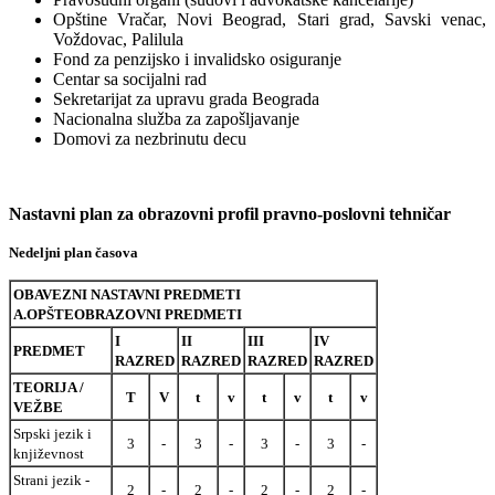
Opštine Vračar, Novi Beograd, Stari grad, Savski venac,
Voždovac, Palilula
Fond za penzijsko i invalidsko osiguranje
Centar sa socijalni rad
Sekretarijat za upravu grada Beograda
Nacionalna služba za zapošljavanje
Domovi za nezbrinutu decu
Nastavni plan za obrazovni profil pravno-poslovni tehničar
Nedeljni plan časova
OBAVEZNI NASTAVNI PREDMETI
A.OPŠTEOBRAZOVNI PREDMETI
I
II
III
IV
PREDMET
RAZRED
RAZRED
RAZRED
RAZRED
TEORIJA /
T
V
t
v
t
v
t
v
VEŽBE
Srpski jezik i
3
-
3
-
3
-
3
-
književnost
Strani jezik -
2
-
2
-
2
-
2
-