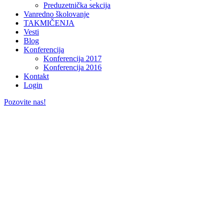
Preduzetnička sekcija
Vanredno školovanje
TAKMIČENJA
Vesti
Blog
Konferencija
Konferencija 2017
Konferencija 2016
Kontakt
Login
Pozovite nas!