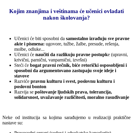
Kojim znanjima i veštinama će učenici ovladati
nakon školovanja?
Učenici će biti sposobni da
samostalno izrađuju sve pravne
akte i pismena:
ugovore, tužbe, žalbe, presude, rešenja,
molbe, odluke...
Učenici će
naučiti da razlikuju pravne postupk
e (upravni,
krivični, parnični, vanparnični, izvršni)
Steći će
bogat pravni rečnik, biće retorički osposobljeni i
sposobni da argumentovano zastupaju svoje ideje i
stavove
Razviće
pravnu kulturu i svest, poslovnu kulturu i
poslovni bonton
Razvija se
poštovanje ljudskih prava, tolerancija,
solidarsnost, uvažavanje različitosti, moralno rasuđivanje
Neke od institucija sa kojima sarađujemo u realizaciji praktične
nastave su:
Pravosudni organi (sudovi i advokatske kancelarije)