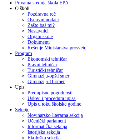
Privatna srednja škola EPA
O školi
Pozdravna reč
Osnovni podaci
Zašto baš mi?
Nastavnici
Organi škole
Dokumenti
Rešenje Ministarstva prosvete
Program
Ekonomski tehničar
Pravni tehničar
Turistički tehničar
Gimnazija-opšti smer
Gimnazija-IT smer
Upis
Predupisne pogodnosti
Uslovi i procedura upisa
Upis u toku školske godine
Sekcije
Novinarsko-literarna sekcija
Učenički parlament
Informatička sekcija
Istorijska sekcija
Ekološka sekcija