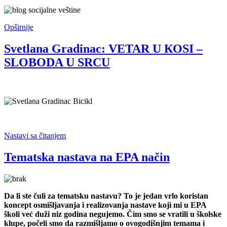
Opširnije
Svetlana Gradinac: VETAR U КOSI –
SLOBODA U SRCU
Nastavi sa čitanjem
Tematska nastava na EPA način
Da li ste čuli za tematsku nastavu? To je jedan vrlo koristan
koncept osmišljavanja i realizovanja nastave koji mi u EPA
školi već duži niz godina negujemo. Čim smo se vratili u školske
klupe, počeli smo da razmišljamo o ovogodišnjim temama i