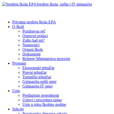
Srednja škola, opšta i IT gimnazija
Privatna srednja škola EPA
O školi
Pozdravna reč
Osnovni podaci
Zašto baš mi?
Nastavnici
Organi škole
Dokumenti
Rešenje Ministarstva prosvete
Program
Ekonomski tehničar
Pravni tehničar
Turistički tehničar
Gimnazija-opšti smer
Gimnazija-IT smer
Upis
Predupisne pogodnosti
Uslovi i procedura upisa
Upis u toku školske godine
Sekcije
Novinarsko-literarna sekcija