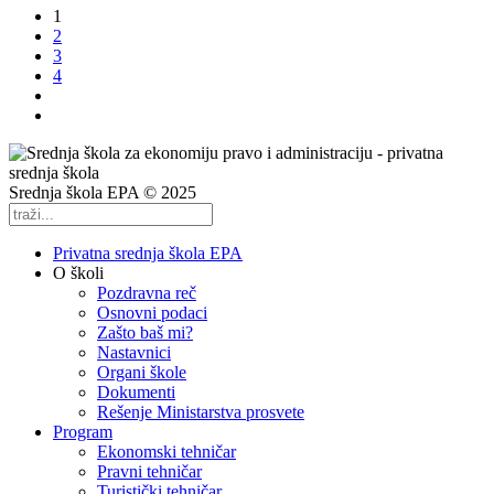
1
2
3
4
Srednja škola EPA © 2025
Privatna srednja škola EPA
O školi
Pozdravna reč
Osnovni podaci
Zašto baš mi?
Nastavnici
Organi škole
Dokumenti
Rešenje Ministarstva prosvete
Program
Ekonomski tehničar
Pravni tehničar
Turistički tehničar