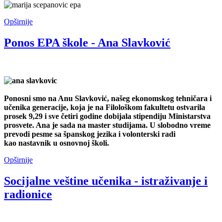
Opširnije
Ponos EPA škole - Ana Slavković
Ponosni smo na Anu Slavković, našeg ekonomskog tehničara i
učenika generacije, koja je na Filološkom fakultetu ostvarila
prosek 9,29 i sve četiri godine dobijala stipendiju Ministarstva
prosvete. Ana je sada
na master studijama. U slobodno vreme
prevodi pesme sa španskog jezika i volonterski radi
kao nastavnik u osnovnoj školi.
Opširnije
Socijalne veštine učenika - istraživanje i
radionice