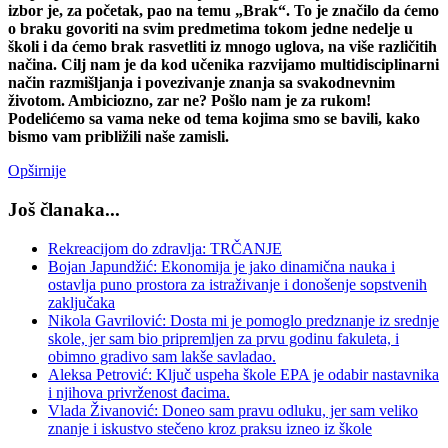
izbor je, za početak, pao na temu „Brak“. To je značilo da ćemo
o braku govoriti na svim predmetima tokom jedne nedelje u
školi i da ćemo brak rasvetliti iz mnogo uglova, na više različitih
načina. Cilj nam je da kod učenika razvijamo multidisciplinarni
način razmišljanja i povezivanje znanja sa svakodnevnim
životom. Ambiciozno, zar ne? Pošlo nam je za rukom!
Podelićemo sa vama neke od tema kojima smo se bavili, kako
bismo vam približili naše zamisli.
Opširnije
Još članaka...
Rekreacijom do zdravlja: TRČANJE
Bojan Japundžić: Ekonomija je jako dinamična nauka i
ostavlja puno prostora za istraživanje i donošenje sopstvenih
zaključaka
Nikola Gavrilović: Dosta mi je pomoglo predznanje iz srednje
skole, jer sam bio pripremljen za prvu godinu fakuleta, i
obimno gradivo sam lakše savladao.
Aleksa Petrović: Ključ uspeha škole EPA je odabir nastavnika
i njihova privrženost đacima.
Vlada Živanović: Doneo sam pravu odluku, jer sam veliko
znanje i iskustvo stečeno kroz praksu izneo iz škole