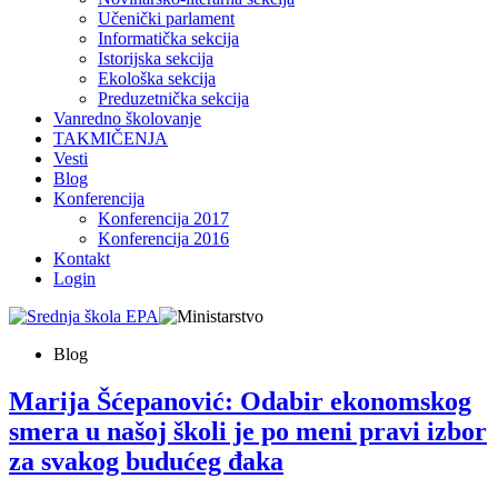
Učenički parlament
Informatička sekcija
Istorijska sekcija
Ekološka sekcija
Preduzetnička sekcija
Vanredno školovanje
TAKMIČENJA
Vesti
Blog
Konferencija
Konferencija 2017
Konferencija 2016
Kontakt
Login
Blog
Marija Šćepanović: Odabir ekonomskog
smera u našoj školi je po meni pravi izbor
za svakog budućeg đaka