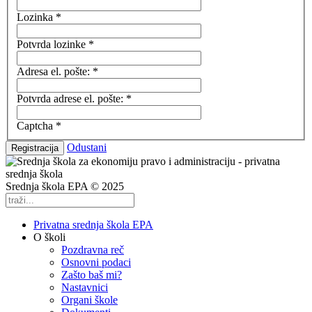
Lozinka
*
Potvrda lozinke
*
Adresa el. pošte:
*
Potvrda adrese el. pošte:
*
Captcha
*
Odustani
Registracija
Srednja škola EPA © 2025
Privatna srednja škola EPA
O školi
Pozdravna reč
Osnovni podaci
Zašto baš mi?
Nastavnici
Organi škole