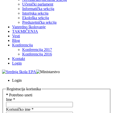
Učenički parlament
Informatička sekcija
Istorijska sekcija
Ekološka sekcija
Preduzetnička sekcija
Vanredno školovanje
TAKMIČENJA
Vesti
Blog
Konferencija
Konferencija 2017
Konferencija 2016
Kontakt
Login
Login
Registracija korisnika
*
Potrebno uneti
Ime
*
Korisničko ime
*