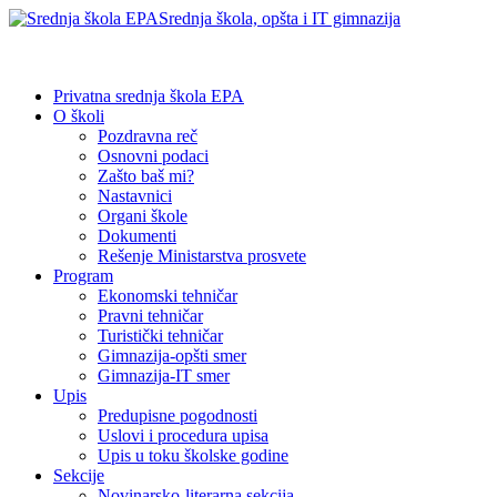
Srednja škola, opšta i IT gimnazija
Privatna srednja škola EPA
O školi
Pozdravna reč
Osnovni podaci
Zašto baš mi?
Nastavnici
Organi škole
Dokumenti
Rešenje Ministarstva prosvete
Program
Ekonomski tehničar
Pravni tehničar
Turistički tehničar
Gimnazija-opšti smer
Gimnazija-IT smer
Upis
Predupisne pogodnosti
Uslovi i procedura upisa
Upis u toku školske godine
Sekcije
Novinarsko-literarna sekcija