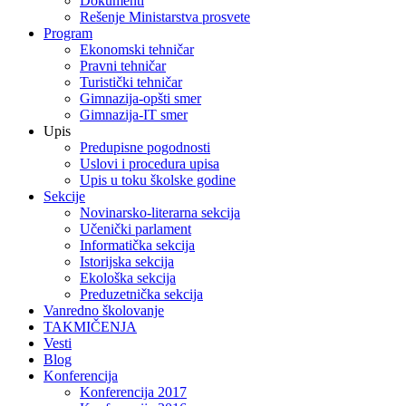
Dokumenti
Rešenje Ministarstva prosvete
Program
Ekonomski tehničar
Pravni tehničar
Turistički tehničar
Gimnazija-opšti smer
Gimnazija-IT smer
Upis
Predupisne pogodnosti
Uslovi i procedura upisa
Upis u toku školske godine
Sekcije
Novinarsko-literarna sekcija
Učenički parlament
Informatička sekcija
Istorijska sekcija
Ekološka sekcija
Preduzetnička sekcija
Vanredno školovanje
TAKMIČENJA
Vesti
Blog
Konferencija
Konferencija 2017