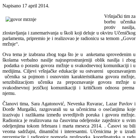
Napisano
17 april 2014
.
Vršnjački tim za
borbu učenika
protiv nasilja,
zlostavljanja i zanemarivanja u školi koji deluje u okviru Učeničkog
parlamenta, pripremio je i realizovao je radionicu sa temom „Govor
mržnje“.
Ova tema je izabrana zbog toga što je u anketama sprovedenim u
školama verbalno nasilje najrasprostranjeniji oblik nasilja i zbog
podatka o porastu govora mržnje u svakodnevnoj komunikaciji i u
medijima. Ciljevi vršnjačke edukacije su ostvareni upoznavanjem
učenika sa pojmom i osnovnim karakteristikama govora mržnje,
senzibilizacijom učenika za prepoznavanje govora mržnje u
svakodnevnoj jezičkoj komunikaciji i kritičkom odnosu prema
njemu.
Članovi tima, Sara Agatonović, Nevenka Ruvarac, Lazar Pavlov i
Đorđe Murgaški, razgovarali su sa učenicima o osećanjima koje
izazivaju i razlikama između uvredljivih poruka i govora mržnje.
Radionica je realizovana na časovima odeljenske zajednice u svim
odeljenjima tokom februara i marta meseca 2014. . Časovi su bili
veoma sadržajni, dinamični i interesantni. Učenicima je u izradi
prezentacije i radionice pomogla profesorka, koordinatorka u radu