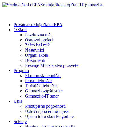
Srednja škola, opšta i IT gimnazija
Privatna srednja škola EPA
O školi
Pozdravna reč
Osnovni podaci
Zašto baš mi?
Nastavnici
Organi škole
Dokumenti
Rešenje Ministarstva prosvete
Program
Ekonomski tehničar
Pravni tehničar
Turistički tehničar
Gimnazija-opšti smer
Gimnazija-IT smer
Upis
Predupisne pogodnosti
Uslovi i procedura upisa
Upis u toku školske godine
Sekcije
Novinarsko-literarna sekcija