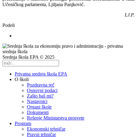
Učeničkog parlamenta, Ljiljana Panjković.
LJ.P.
Podeli
Srednja škola EPA © 2025
Privatna srednja škola EPA
O školi
Pozdravna reč
Osnovni podaci
Zašto baš mi?
Nastavnici
Organi škole
Dokumenti
Rešenje Ministarstva prosvete
Program
Ekonomski tehničar
Pravni tehničar