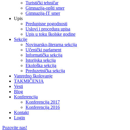
Turistički tehničar
Gimnazija-opšti smer
Gimnazija-IT smer
Upis
Predupisne pogodnosti
Uslovi i procedura upisa
Upis u toku školske godine
Sekcije
Novinarsko-literarna sekcija
Učenički parlament
Informatička sekcija
Istorijska sekcija
Ekološka sekcija
Preduzetnička sekcija
Vanredno školovanje
TAKMIČENJA
Vesti
Blog
Konferencija
Konferencija 2017
Konferencija 2016
Kontakt
Login
Pozovite nas!