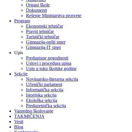
Organi škole
Dokumenti
Rešenje Ministarstva prosvete
Program
Ekonomski tehničar
Pravni tehničar
Turistički tehničar
Gimnazija-opšti smer
Gimnazija-IT smer
Upis
Predupisne pogodnosti
Uslovi i procedura upisa
Upis u toku školske godine
Sekcije
Novinarsko-literarna sekcija
Učenički parlament
Informatička sekcija
Istorijska sekcija
Ekološka sekcija
Preduzetnička sekcija
Vanredno školovanje
TAKMIČENJA
Vesti
Blog