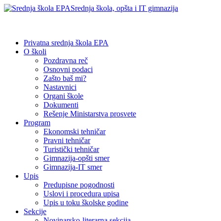
Srednja škola, opšta i IT gimnazija
Privatna srednja škola EPA
O školi
Pozdravna reč
Osnovni podaci
Zašto baš mi?
Nastavnici
Organi škole
Dokumenti
Rešenje Ministarstva prosvete
Program
Ekonomski tehničar
Pravni tehničar
Turistički tehničar
Gimnazija-opšti smer
Gimnazija-IT smer
Upis
Predupisne pogodnosti
Uslovi i procedura upisa
Upis u toku školske godine
Sekcije
Novinarsko-literarna sekcija