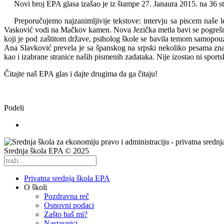
Novi broj EPA glasa izašao je iz štampe 27. Janaura 2015. na 36 st
Preporučujemo najzanimljivije tekstove: intervju sa piscem naš
Vasković vodi na Mačkov kamen. Nova Jezička metla bavi se pogrešnom
koji je pod zaštitom države, psiholog škole se bavila temom samopou
Ana Slavković prevela je sa španskog na srpski nekoliko pesama zn
kao i izabrane stranice naših pismenih zadataka. Nije izostao ni sportsk
Čitajte naš EPA glas i dajte drugima da ga čitaju!
Podeli
Srednja škola EPA © 2025
Privatna srednja škola EPA
O školi
Pozdravna reč
Osnovni podaci
Zašto baš mi?
Nastavnici