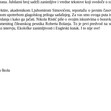
rana. Jubilarni broj sadrži zanimljive i vredne tekstove koji svedoče o
e lektire, akademikom Ljubomirom Simovićem, reportažu o javnim čas
 upotrebom glagolskog priloga sadašnjeg. Za vas smo ovoga puta istraži
zdanja i kako ga jačati. Nikola Ristić piše o svojim iskustvima o bor
amenitog čileanskog pesnika Roberta Bolanja. To je prvi predvod na s
i intervju, Ekološke zanimljivosti i Engleski kutak. I to nije sve!