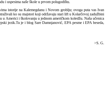
 radu i uspesima naše škole u prvom polugodištu.
ovima istorije na Kalemegdanu i Novom groblju; ovoga puta vas Ivan
vali ko su majstori koji održavaju stari lift u Kolarčevoj zadužbini
avku u Americi i školovanju u jednom američkom koledžu. Naša učenica
rpski jezik.Tu je i blog Sare Damnjanović, EPA pesme i EPA beseda,
>S. G.